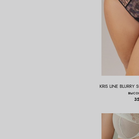
KRIS LINE BLURRY St
высо
3