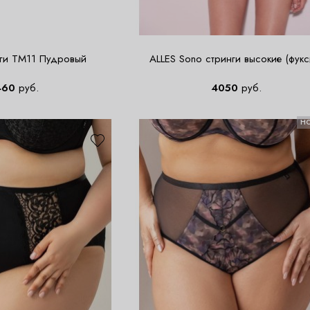
нги TM11 Пудровый
ALLES Sono стринги высокие (фукс
460
руб.
4050
руб.
Н