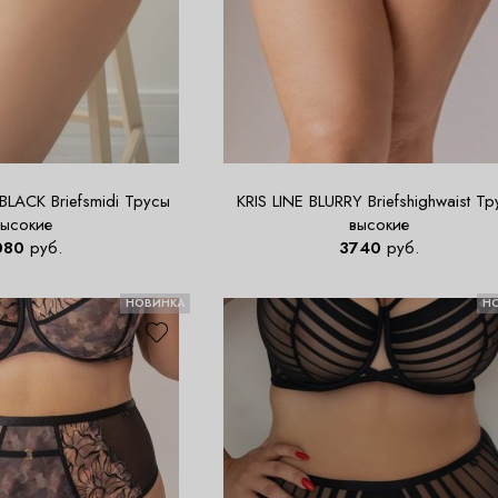
BLACK Briefsmidi Трусы
KRIS LINE BLURRY Briefshighwaist Т
высокие
высокие
080
руб.
3740
руб.
НОВИНКА
Н