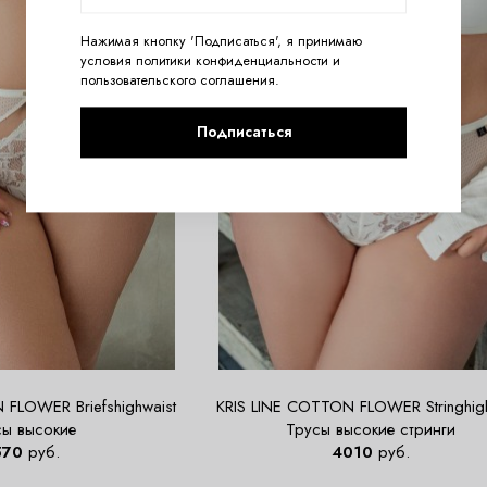
Нажимая кнопку 'Подписаться', я принимаю
условия
политики конфиденциальности
и
пользовательского соглашения
.
Подписаться
 FLOWER Briefshighwaist
KRIS LINE COTTON FLOWER Stringhigh
сы высокие
Трусы высокие стринги
570
руб.
4010
руб.