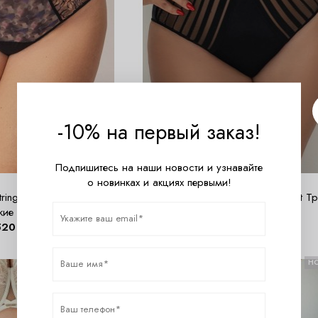
-10% на первый заказ!
Подпишитесь на наши новости и узнавайте
о новинках и акциях первыми!
ringshortshighwaist Трусы
KRIS LINE CASUAL Briefshighwaist Т
кие стринги
высокие
520
руб.
3740
руб.
НОВИНКА
Н