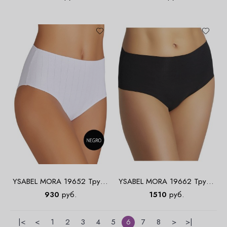
YSABEL MORA 19652 Трусы
YSABEL MORA 19662 Трусы
maxi
maxi Laser хлопок
930
руб.
1510
руб.
|<
<
1
2
3
4
5
6
7
8
>
>|