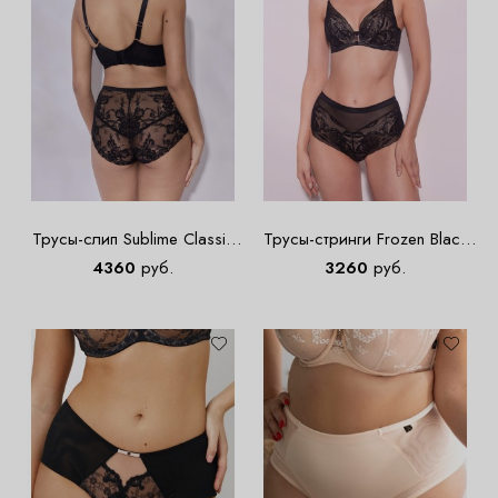
Трусы-слип Sublime Classic
Трусы-стринги Frozen Black
Black
Stringi Classic
4360
руб.
3260
руб.