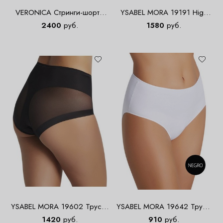
VERONICA Стринги-шорты
YSABEL MORA 19191 High
Midi
waist Трусы высокие
2400
руб.
1580
руб.
YSABEL MORA 19602 Трусы-
YSABEL MORA 19642 Трусы
макси с сеткой
maxi
1420
руб.
910
руб.